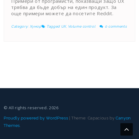
Примери от програмисти, показващи защо UX
трябва да бъде добър на един продукт. За
още примери можете да посетите Reddit.
Category:
Хумор
Tagged
UX
,
Volume control
0 comments
© All rights reserved. 2026
Proudly powered by WordPress
|
Theme: Capacious by
Canyon
Themes
.